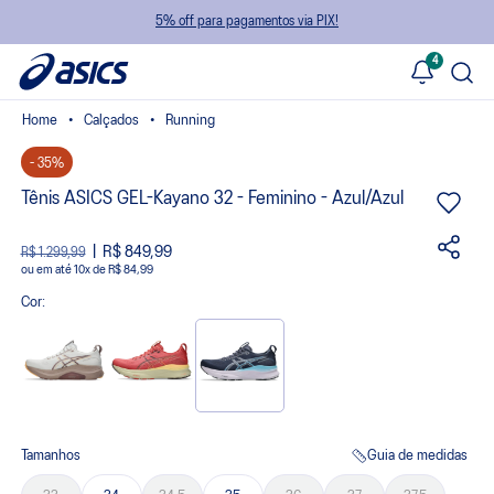
5% off para pagamentos via PIX!
4
Calçados
Running
- 35%
Tênis ASICS GEL-Kayano 32 - Feminino - Azul/Azul
R$ 849,99
R$ 1.299,99
ou
10
x
de
R$ 84,99
Cor:
Tamanhos
Guia de medidas