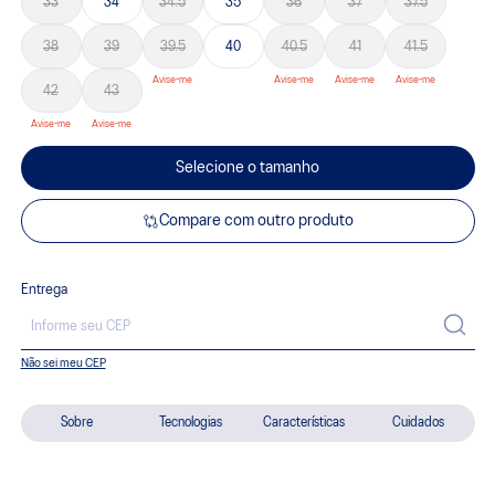
33
34
34.5
35
36
37
37.5
38
39
39.5
40
40.5
41
41.5
42
43
Selecione o tamanho
Compare com outro produto
Entrega
Não sei meu CEP
Sobre
Tecnologias
Características
Cuidados