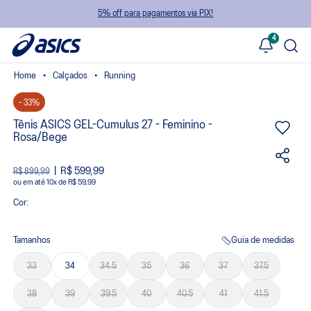
5% off para pagamentos via PIX!
4
Calçados
Running
- 33%
Tênis ASICS GEL-Cumulus 27 - Feminino -
Rosa/Bege
R$ 599,99
R$ 899,99
ou
10
x
de
R$ 59,99
Cor:
Tamanhos
Guia de medidas
33
34
34.5
35
36
37
37.5
38
39
39.5
40
40.5
41
41.5