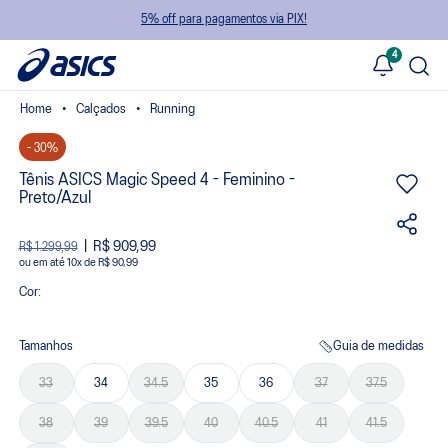
5% off para pagamentos via PIX!
4
Calçados
Running
- 30%
Tênis ASICS Magic Speed 4 - Feminino -
Preto/Azul
R$ 909,99
R$ 1.299,99
ou
10
x
de
R$ 90,99
Cor:
Tamanhos
Guia de medidas
33
34
34.5
35
36
37
37.5
38
39
39.5
40
40.5
41
41.5