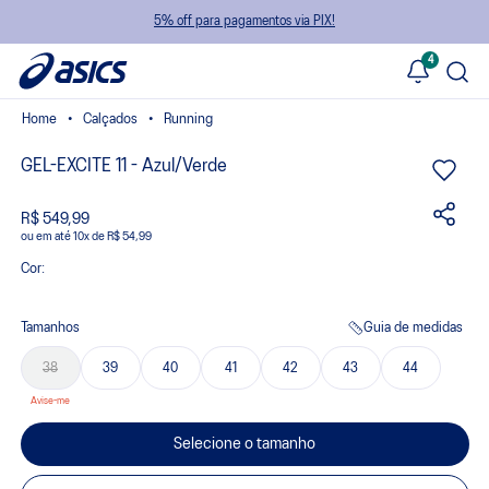
5% off para pagamentos via PIX!
4
Calçados
Running
GEL-EXCITE 11 - Azul/Verde
R$ 549,99
ou
10
x
de
R$ 54,99
Cor:
Tamanhos
Guia de medidas
38
39
40
41
42
43
44
Selecione o tamanho