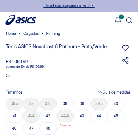
5% off para pagamentos via PIX!
4
Calçados
Running
Tênis ASICS Novablast 6 Platinum - Prata/Verde
R$ 1.099,99
ou
10
x
de
R$ 109,99
Cor:
Tamanhos
Guia de medidas
36.5
37
37.5
38
39
39.5
40
41
41.5
42
42.5
43
44
45
46
47
48