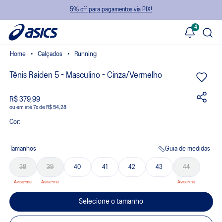
5% off para pagamentos via PIX!
4
Calçados
Running
Tênis Raiden 5 - Masculino - Cinza/Vermelho
R$ 379,99
ou
7
x
de
R$ 54,28
Cor:
Tamanhos
Guia de medidas
38
39
40
41
42
43
44
Selecione o tamanho