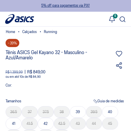
5% off para pagamentos via PIX!
5
Calçados
Running
- 39%
Tênis ASICS Gel Kayano 32 - Masculino -
Azul/Amarelo
R$ 849,00
R$ 1.399,99
ou
10
x
de
R$ 84,90
Cor:
Tamanhos
Guia de medidas
36.5
37
37.5
38
39
39.5
40
41
41.5
42
42.5
43
44
45