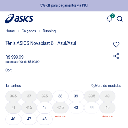
5% off para pagamentos via PIX!
5
Calçados
Running
Tênis ASICS Novablast 6 - Azul/Azul
R$ 999,99
ou
10
x
de
R$ 99,99
Cor:
Tamanhos
Guia de medidas
36.5
37
37.5
38
39
39.5
40
41
41.5
42
42.5
43
44
45
46
47
48