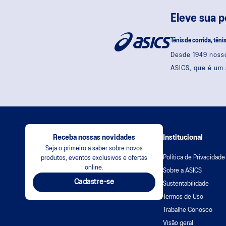
Eleve sua 
Tênis de corrida, têni
Desde 1949 nosso
ASICS, que é um 
Receba nossas novidades
Institucional
Seja o primeiro a saber sobre novos
Política de Privacidade
produtos, eventos exclusivos e ofertas
online.
Sobre a ASICS
Cadastre-se
Sustentabilidade
Termos de Uso
Trabalhe Conosco
Visão geral