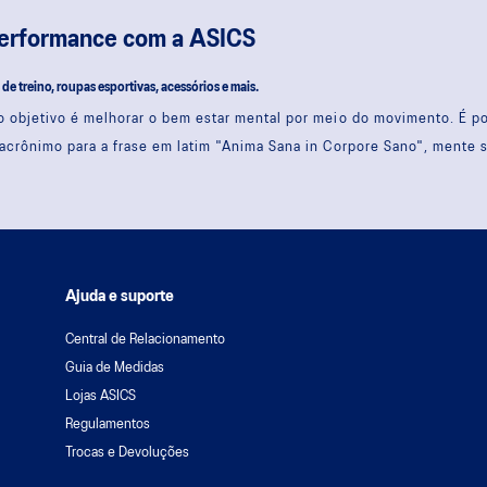
performance com a ASICS
s de treino, roupas esportivas, acessórios e mais.
 objetivo é melhorar o bem estar mental por meio do movimento. É 
acrônimo para a frase em latim "Anima Sana in Corpore Sano", mente 
Ajuda e suporte
Central de Relacionamento
Guia de Medidas
Lojas ASICS
Regulamentos
Trocas e Devoluções