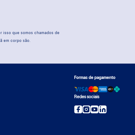
por isso que somos chamados de
sã em corpo são.
Formas de pagamento
Redes sociais