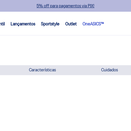
5% off para pagamentos via PIX!
ntil
Lançamentos
Sportstyle
Outlet
OneASICS™
Características
Cuidados