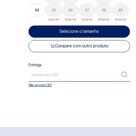
44
45
46
47
48
49
Selecione o tamanho
Compare com outro produto
Entrega
Não sei meu CEP