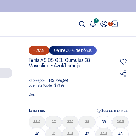
4
0
- 20%
Ganhe 30% de bônus
Tênis ASICS GEL-Cumulus 28 -
Masculino - Azul/Laranja
R$ 799,99
R$ 999,99
ou
10
x
de
R$ 79,99
Cor:
Tamanhos
Guia de medidas
36.5
37
37.5
38
39
39.5
40
41
41.5
42
42.5
43