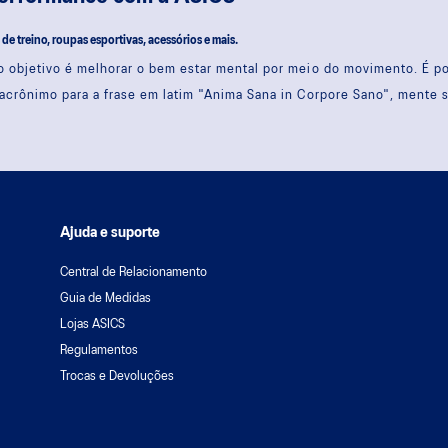
s de treino, roupas esportivas, acessórios e mais.
 objetivo é melhorar o bem estar mental por meio do movimento. É 
acrônimo para a frase em latim "Anima Sana in Corpore Sano", mente 
Ajuda e suporte
Central de Relacionamento
Guia de Medidas
Lojas ASICS
Regulamentos
Trocas e Devoluções