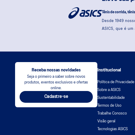
Tênis de corrida, têni
Desde 1949 nosso
ASICS, que é um 
Receba nossas novidades
Institucional
Seja o primeiro a saber sobre novos
Política de Privacidade
produtos, eventos exclusivos e ofertas
online.
Sobre a ASICS
Cadastre-se
Sustentabilidade
Termos de Uso
Trabalhe Conosco
Visão geral
Tecnologias ASICS