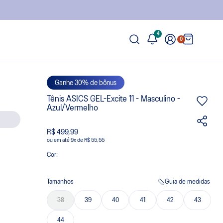
4
0
Ganhe 30% de bônus
Tênis ASICS GEL-Excite 11 - Masculino -
Azul/Vermelho
R$ 499,99
ou
9
x
de
R$ 55,55
Cor:
Tamanhos
Guia de medidas
38
39
40
41
42
43
44