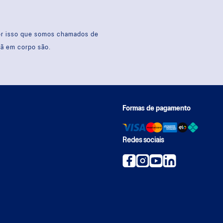
por isso que somos chamados de
sã em corpo são.
Formas de pagamento
Redes sociais