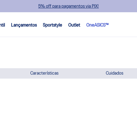
5% off para pagamentos via PIX!
ntil
Lançamentos
Sportstyle
Outlet
OneASICS™
Características
Cuidados