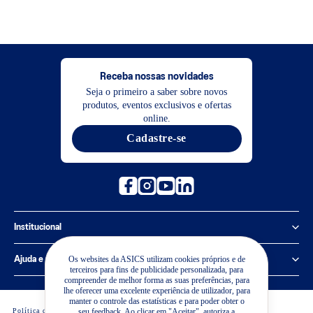
Receba nossas novidades
Seja o primeiro a saber sobre novos
produtos, eventos exclusivos e ofertas
online.
Cadastre-se
Institucional
Política de Privacidade
Os websites da ASICS utilizam cookies próprios e de
Ajuda e suporte
terceiros para fins de publicidade personalizada, para
Sobre a ASICS
compreender de melhor forma as suas preferências, para
Central de Relacionamento
lhe oferecer uma excelente experiência de utilizador, para
manter o controle das estatísticas e para poder obter o
Sustentabilidade
Política de cookies
Preferência de Cookies
Editar consentimento
seu feedback. Ao clicar em "Aceitar", autoriza a
Guia de Medidas