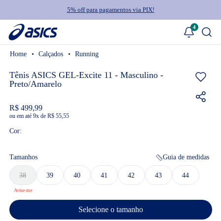
5% off para pagamentos via PIX!
4
Calçados
Running
Tênis ASICS GEL-Excite 11 - Masculino -
Preto/Amarelo
R$ 499,99
ou
9
x
de
R$ 55,55
Cor:
Tamanhos
Guia de medidas
38
39
40
41
42
43
44
Selecione o tamanho