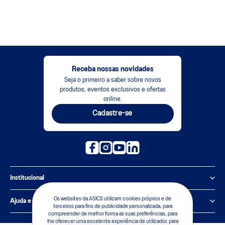
Receba nossas novidades
Seja o primeiro a saber sobre novos
produtos, eventos exclusivos e ofertas
online.
Cadastre-se
Institucional
Política de Privacidade
Os websites da ASICS utilizam cookies próprios e de
Ajuda e suporte
terceiros para fins de publicidade personalizada, para
compreender de melhor forma as suas preferências, para
Sobre a ASICS
Central de Relacionamento
lhe oferecer uma excelente experiência de utilizador, para