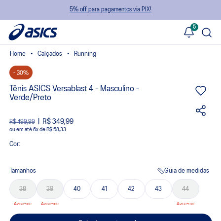
5% off para pagamentos via PIX!
5
Calçados
Running
- 30%
Tênis ASICS Versablast 4 - Masculino -
Verde/Preto
R$ 349,99
R$ 499,99
ou
6
x
de
R$ 58,33
Cor:
Tamanhos
Guia de medidas
38
39
40
41
42
43
44