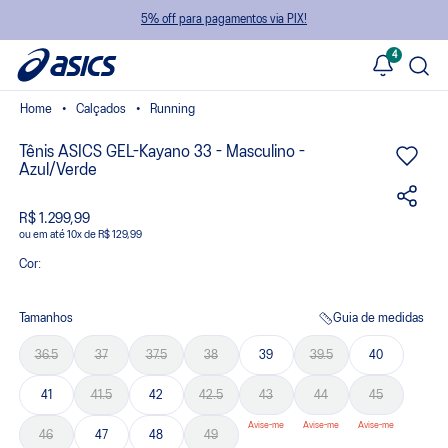
5% off para pagamentos via PIX!
4
Calçados
Running
Tênis ASICS GEL-Kayano 33 - Masculino -
Azul/Verde
R$ 1.299,99
ou
10
x
de
R$ 129,99
Cor:
Tamanhos
Guia de medidas
36.5
37
37.5
38
39
39.5
40
41
41.5
42
42.5
43
44
45
46
47
48
49