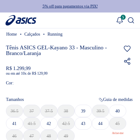
5% off para pagamentos via PIX!
5
Calçados
Running
Tênis ASICS GEL-Kayano 33 - Masculino -
Branco/Laranja
R$ 1.299,99
ou
10
x
de
R$ 129,99
Cor:
Tamanhos
Guia de medidas
36.5
37
37.5
38
39
39.5
40
41
41.5
42
42.5
43
44
45
46
47
48
49