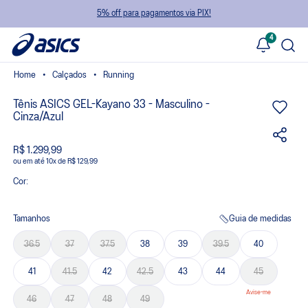
5% off para pagamentos via PIX!
4
Calçados
Running
Tênis ASICS GEL-Kayano 33 - Masculino -
Cinza/Azul
R$ 1.299,99
ou
10
x
de
R$ 129,99
Cor:
Tamanhos
Guia de medidas
36.5
37
37.5
38
39
39.5
40
41
41.5
42
42.5
43
44
45
46
47
48
49