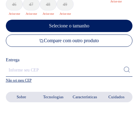
46
47
48
49
Selecione o tamanho
Compare com outro produto
Entrega
Não sei meu CEP
Sobre
Tecnologias
Características
Cuidados