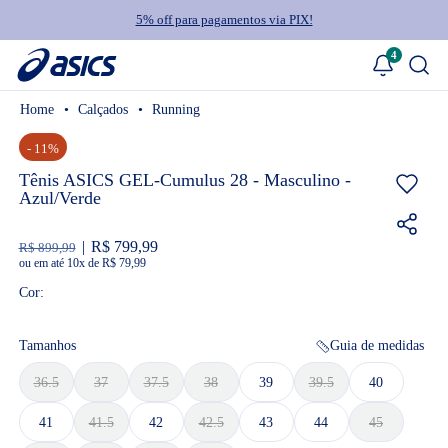
5% off para pagamentos via PIX!
4
Calçados
Running
- 11%
Tênis ASICS GEL-Cumulus 28 - Masculino -
Azul/Verde
R$ 799,99
R$ 899,99
ou
10
x
de
R$ 79,99
Cor:
Tamanhos
Guia de medidas
36.5
37
37.5
38
39
39.5
40
41
41.5
42
42.5
43
44
45