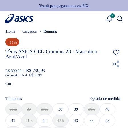
5% off para pagamentos via PIX!
5
Calçados
Running
- 11%
Tênis ASICS GEL-Cumulus 28 - Masculino -
Azul/Azul
R$ 799,99
R$ 899,99
ou
10
x
de
R$ 79,99
Cor:
Tamanhos
Guia de medidas
36.5
37
37.5
38
39
39.5
40
41
41.5
42
42.5
43
44
45