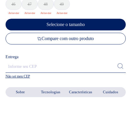
46
47
48
49
Selecione o tamanho
Compare com outro produto
Entrega
Não sei meu CEP
Sobre
Tecnologias
Características
Cuidados