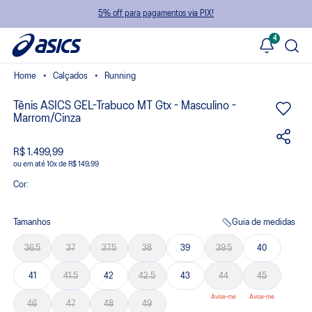
5% off para pagamentos via PIX!
4
Calçados
Running
Tênis ASICS GEL-Trabuco MT Gtx - Masculino -
Marrom/Cinza
R$ 1.499,99
ou
10
x
de
R$ 149,99
Cor:
Tamanhos
Guia de medidas
36.5
37
37.5
38
39
39.5
40
41
41.5
42
42.5
43
44
45
46
47
48
49