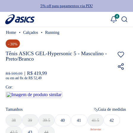
5% off para pagamentos via PIX!
4
Calçados
Running
- 30%
Tênis ASICS GEL-Hypersonic 5 - Masculino -
Preto/Branco
R$ 419,99
R$ 599,99
ou
8
x
de
R$ 52,49
Cor:
Tamanhos
Guia de medidas
38
39
39.5
40
41
41.5
42
42.5
43
44