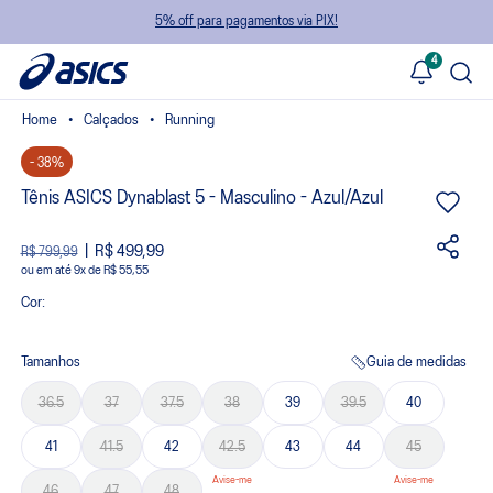
5% off para pagamentos via PIX!
4
Calçados
Running
- 38%
Tênis ASICS Dynablast 5 - Masculino - Azul/Azul
R$ 499,99
R$ 799,99
ou
9
x
de
R$ 55,55
Cor:
Tamanhos
Guia de medidas
36.5
37
37.5
38
39
39.5
40
41
41.5
42
42.5
43
44
45
46
47
48