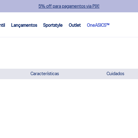
5% off para pagamentos via PIX!
ntil
Lançamentos
Sportstyle
Outlet
OneASICS™
Características
Cuidados