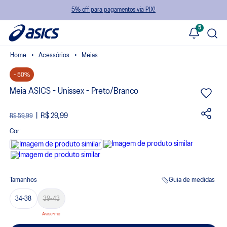
5% off para pagamentos via PIX!
5
Acessórios
Meias
- 50%
Meia ASICS - Unissex - Preto/Branco
R$ 29,99
R$ 59,99
Cor:
Tamanhos
Guia de medidas
34-38
39-43