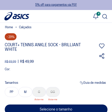
5% off para pagamentos via PIX!
4
Calçados
- 29%
COURT+ TENNIS ANKLE SOCK - BRILLIANT
WHITE
R$ 49,99
R$ 69,99
Cor:
Tamanhos
Guia de medidas
PP
M
G
GG
Selecione o tamanho