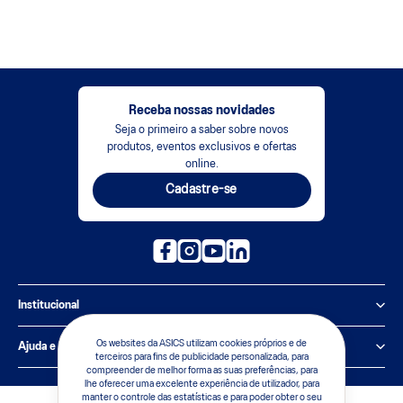
Receba nossas novidades
Seja o primeiro a saber sobre novos
produtos, eventos exclusivos e ofertas
online.
Cadastre-se
Institucional
Política de Privacidade
Os websites da ASICS utilizam cookies próprios e de
Ajuda e suporte
terceiros para fins de publicidade personalizada, para
compreender de melhor forma as suas preferências, para
Sobre a ASICS
Central de Relacionamento
lhe oferecer uma excelente experiência de utilizador, para
manter o controle das estatísticas e para poder obter o seu