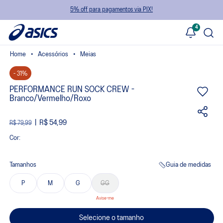
5% off para pagamentos via PIX!
4
Acessórios
Meias
- 31%
PERFORMANCE RUN SOCK CREW -
Branco/Vermelho/Roxo
R$ 54,99
R$ 79,99
Cor:
Tamanhos
Guia de medidas
P
M
G
GG
Selecione o tamanho