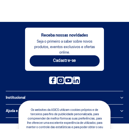
Receba nossas novidades
Seja o primeiro a saber sobre novos
produtos, eventos exclusivos e ofertas
online.
Cadastre-se
Institucional
Política de Privacidade
Os websites da ASICS utilizam cookies próprios e de
Ajuda e suporte
terceiros para fins de publicidade personalizada, para
compreender de melhor forma as suas preferências, para
Sobre a ASICS
Central de Relacionamento
lhe oferecer uma excelente experiência de utilizador, para
manter o controle das estatísticas e para poder obter o seu