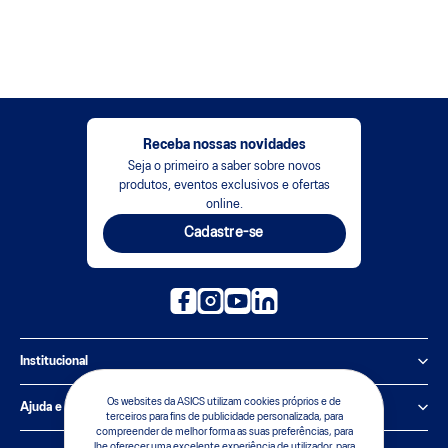
Receba nossas novidades
Seja o primeiro a saber sobre novos
produtos, eventos exclusivos e ofertas
online.
Cadastre-se
Institucional
Política de Privacidade
Os websites da ASICS utilizam cookies próprios e de
Ajuda e suporte
terceiros para fins de publicidade personalizada, para
compreender de melhor forma as suas preferências, para
Sobre a ASICS
Central de Relacionamento
lhe oferecer uma excelente experiência de utilizador, para