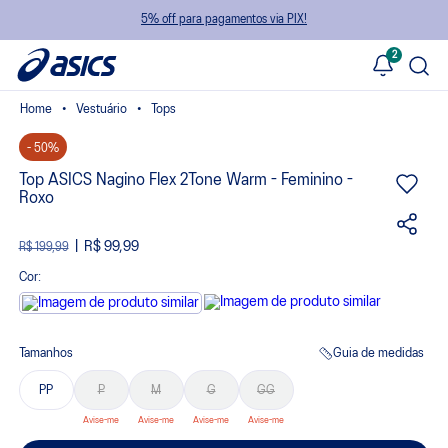
5% off para pagamentos via PIX!
2
Vestuário
Tops
- 50%
Top ASICS Nagino Flex 2Tone Warm - Feminino -
Roxo
R$ 99,99
R$ 199,99
Cor:
Tamanhos
Guia de medidas
PP
P
M
G
GG