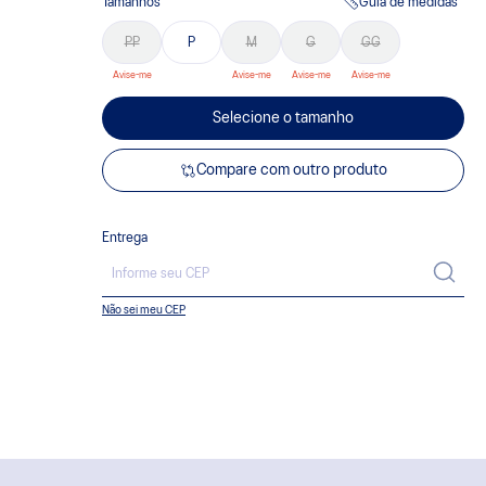
Tamanhos
Guia de medidas
PP
P
M
G
GG
Selecione o tamanho
Compare com outro produto
Entrega
Não sei meu CEP