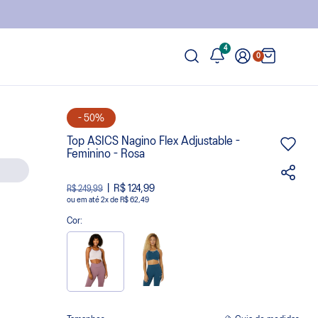
4
0
- 50%
Top ASICS Nagino Flex Adjustable -
Feminino - Rosa
R$ 124,99
R$ 249,99
ou
2
x
de
R$ 62,49
Cor: