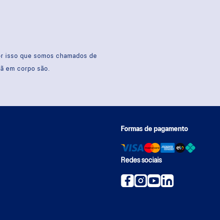
por isso que somos chamados de
sã em corpo são.
Formas de pagamento
Redes sociais