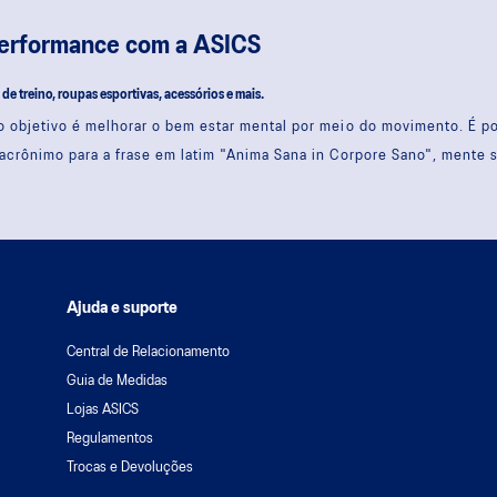
performance com a ASICS
s de treino, roupas esportivas, acessórios e mais.
 objetivo é melhorar o bem estar mental por meio do movimento. É 
acrônimo para a frase em latim "Anima Sana in Corpore Sano", mente 
Ajuda e suporte
Central de Relacionamento
Guia de Medidas
Lojas ASICS
Regulamentos
Trocas e Devoluções