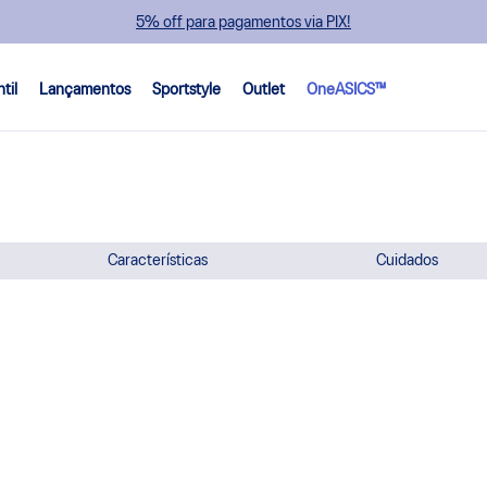
5% off para pagamentos via PIX!
ntil
Lançamentos
Sportstyle
Outlet
OneASICS™
Características
Cuidados