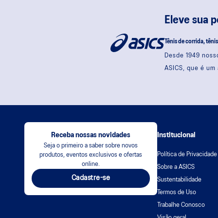
Eleve sua 
Tênis de corrida, têni
Desde 1949 nosso
ASICS, que é um 
Receba nossas novidades
Institucional
Seja o primeiro a saber sobre novos
Política de Privacidade
produtos, eventos exclusivos e ofertas
online.
Sobre a ASICS
Cadastre-se
Sustentabilidade
Termos de Uso
Trabalhe Conosco
Visão geral