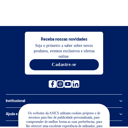
Receba nossas novidades
Seja o primeiro a saber sobre novos
produtos, eventos exclusivos e ofertas
online.
Cadastre-se
Institucional
Política de Privacidade
Os websites da ASICS utilizam cookies próprios e de
Ajuda e suporte
terceiros para fins de publicidade personalizada, para
compreender de melhor forma as suas preferências, para
Sobre a ASICS
Central de Relacionamento
lhe oferecer uma excelente experiência de utilizador, para