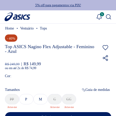
5% off para pagamentos via PIX!
5
Vestuário
Tops
- 40%
Top ASICS Nagino Flex Adjustable - Feminino
- Azul
R$ 149,99
R$ 249,99
ou
2
x
de
R$ 74,99
Cor:
Tamanhos
Guia de medidas
PP
P
M
G
GG