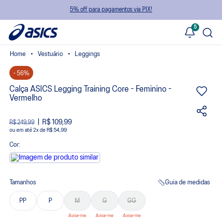
5% off para pagamentos via PIX!
5
Vestuário
Leggings
- 56%
Calça ASICS Legging Training Core - Feminino -
Vermelho
R$ 109,99
R$ 249,99
ou
2
x
de
R$ 54,99
Cor:
Tamanhos
Guia de medidas
PP
P
M
G
GG