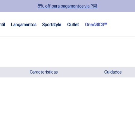
5% off para pagamentos via PIX!
ntil
Lançamentos
Sportstyle
Outlet
OneASICS™
Características
Cuidados