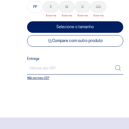
PP
P
M
G
GG
Selecione o tamanho
Compare com outro produto
Entrega
Não sei meu CEP