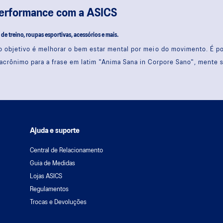
performance com a ASICS
s de treino, roupas esportivas, acessórios e mais.
 objetivo é melhorar o bem estar mental por meio do movimento. É 
acrônimo para a frase em latim "Anima Sana in Corpore Sano", mente 
Ajuda e suporte
Central de Relacionamento
Guia de Medidas
Lojas ASICS
Regulamentos
Trocas e Devoluções