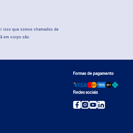
por isso que somos chamados de
sã em corpo são.
Formas de pagamento
Redes sociais