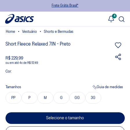
Frete Grátis Brasil*
4
Vestuário
Shorts e Bermudas
Short Fleece Relaxed 7IN - Preto
R$ 229,99
ou
4
x
de
R$ 57,49
Cor:
Tamanhos
Guia de medidas
PP
P
M
G
GG
3G
Selecione o tamanho