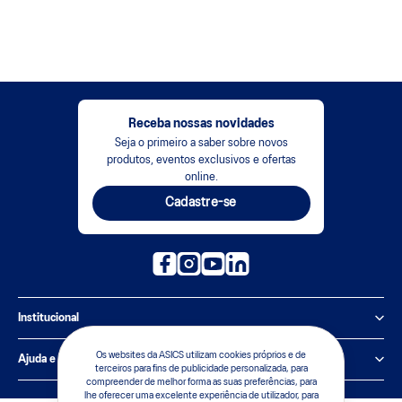
Receba nossas novidades
Seja o primeiro a saber sobre novos
produtos, eventos exclusivos e ofertas
online.
Cadastre-se
Institucional
Política de Privacidade
Os websites da ASICS utilizam cookies próprios e de
Ajuda e suporte
terceiros para fins de publicidade personalizada, para
compreender de melhor forma as suas preferências, para
Sobre a ASICS
Central de Relacionamento
lhe oferecer uma excelente experiência de utilizador, para