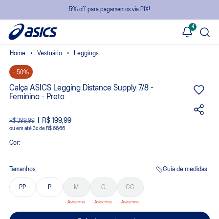
5% off para pagamentos via PIX!
4
Vestuário
Leggings
- 50%
Calça ASICS Legging Distance Supply 7/8 -
Feminino - Preto
R$ 199,99
R$ 399,99
ou
3
x
de
R$ 66,66
Cor:
Tamanhos
Guia de medidas
PP
P
M
G
GG