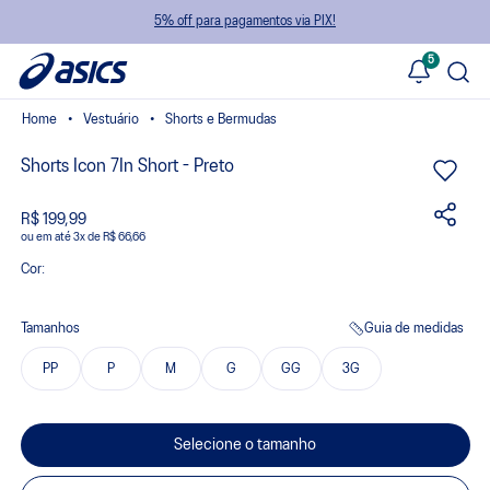
5% off para pagamentos via PIX!
5
Vestuário
Shorts e Bermudas
Shorts Icon 7In Short - Preto
R$ 199,99
ou
3
x
de
R$ 66,66
Cor:
Tamanhos
Guia de medidas
PP
P
M
G
GG
3G
Selecione o tamanho