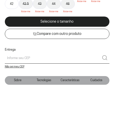
42
42.5
43
44
46
Selecione o tamanho
Compare com outro produto
Entrega
Não sei meu CEP
Sobre
Tecnologias
Características
Cuidados