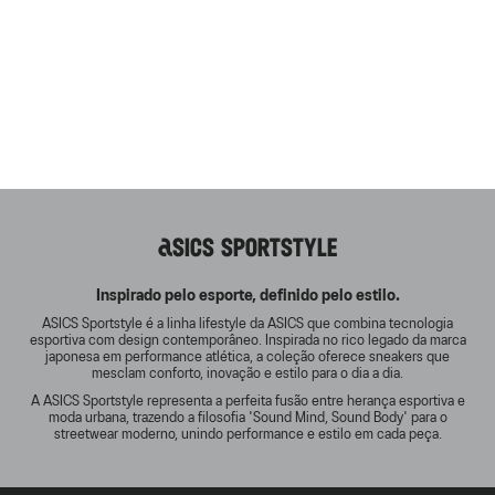
ASICS SPORTSTYLE
Inspirado pelo esporte, definido pelo estilo.
ASICS Sportstyle é a linha lifestyle da ASICS que combina tecnologia
esportiva com design contemporâneo. Inspirada no rico legado da marca
japonesa em performance atlética, a coleção oferece sneakers que
mesclam conforto, inovação e estilo para o dia a dia.
A ASICS Sportstyle representa a perfeita fusão entre herança esportiva e
moda urbana, trazendo a filosofia 'Sound Mind, Sound Body' para o
streetwear moderno, unindo performance e estilo em cada peça.