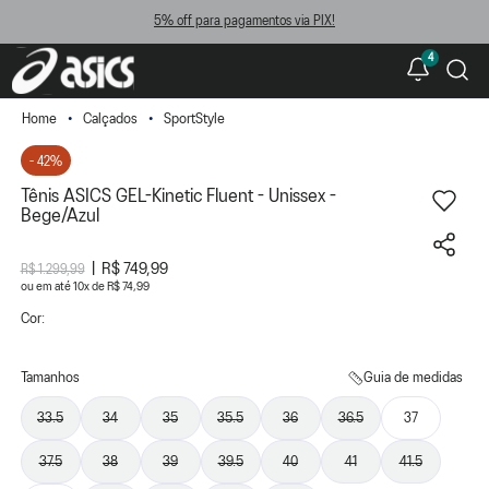
5% off para pagamentos via PIX!
4
Calçados
SportStyle
- 42%
Tênis ASICS GEL-Kinetic Fluent - Unissex -
Bege/Azul
R$ 749,99
R$ 1.299,99
ou
10
x
de
R$ 74,99
Cor:
Tamanhos
Guia de medidas
33.5
34
35
35.5
36
36.5
37
37.5
38
39
39.5
40
41
41.5