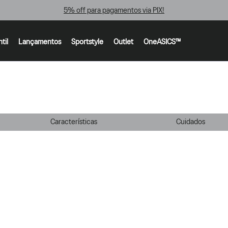
5% off para pagamentos via PIX!
ntil
Lançamentos
Sportstyle
Outlet
OneASICS™
Características
Cuidados