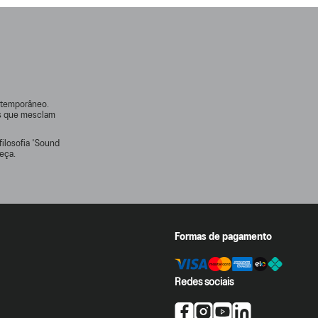
ontemporâneo.
rs que mesclam
filosofia 'Sound
eça.
Formas de pagamento
Redes sociais