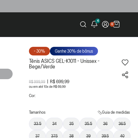
4
0
- 30%
Ganhe 30% de bônus
Tênis ASICS GEL-K1011 - Unissex -
Bege/Verde
R$ 699,99
R$ 999,99
ou
10
x
de
R$ 69,99
Cor:
Tamanhos
Guia de medidas
33.5
34
35
35.5
36
36.5
37
37.5
38
39
39.5
40