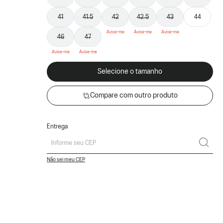
41
41.5
42
42.5
43
44
46
47
Selecione o tamanho
Compare com outro produto
Entrega
Não sei meu CEP