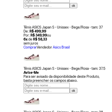
Tênis ASICS Japan S - Unissex - Bege/Rosa - tam: 37
De:
R$ 499,99
Por:
R$ 349,99
ou
6x
de
R$ 58,33
sem juros
Comprar
Vendedor
Asics Brasil
Tênis ASICS Japan S - Unissex - Bege/Rosa - tam: 37.5
Avise-Me
Para ser avisado da disponibilidade deste Produto,
basta preencher os campos abaixo.