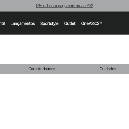
5% off para pagamentos via PIX!
ntil
Lançamentos
Sportstyle
Outlet
OneASICS™
Características
Cuidados