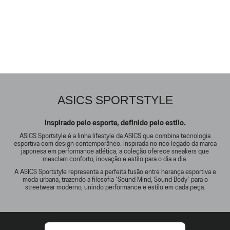
ASICS SPORTSTYLE
Inspirado pelo esporte, definido pelo estilo.
ASICS Sportstyle é a linha lifestyle da ASICS que combina tecnologia
esportiva com design contemporâneo. Inspirada no rico legado da marca
japonesa em performance atlética, a coleção oferece sneakers que
mesclam conforto, inovação e estilo para o dia a dia.
A ASICS Sportstyle representa a perfeita fusão entre herança esportiva e
moda urbana, trazendo a filosofia 'Sound Mind, Sound Body' para o
streetwear moderno, unindo performance e estilo em cada peça.