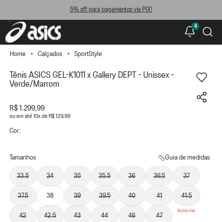
5% off para pagamentos via PIX!
4
Calçados
SportStyle
Tênis ASICS GEL-K1011 x Gallery DEPT - Unissex -
Verde/Marrom
R$ 1.299,99
ou
10
x
de
R$ 129,99
Cor:
Tamanhos
Guia de medidas
33.5
34
35
35.5
36
36.5
37
37.5
38
39
39.5
40
41
41.5
42
42.5
43
44
46
47