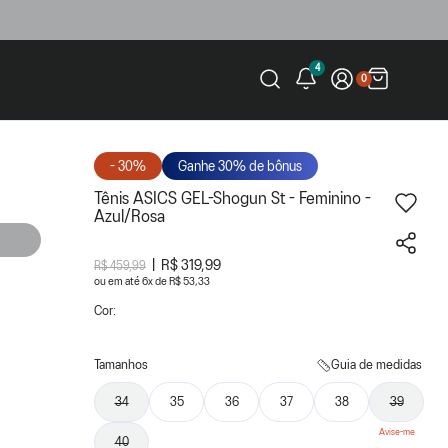
4
0
- 30%
Ganhe 30% de bônus
Tênis ASICS GEL-Shogun St - Feminino -
Azul/Rosa
R$ 319,99
R$ 459,99
ou
6
x
de
R$ 53,33
Cor:
Tamanhos
Guia de medidas
34
35
36
37
38
39
40