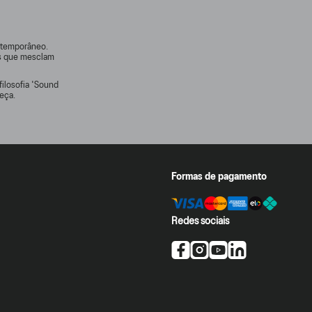
ontemporâneo.
rs que mesclam
filosofia 'Sound
eça.
Formas de pagamento
Redes sociais