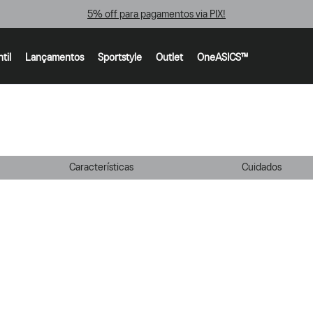
5% off para pagamentos via PIX!
ntil
Lançamentos
Sportstyle
Outlet
OneASICS™
Características
Cuidados