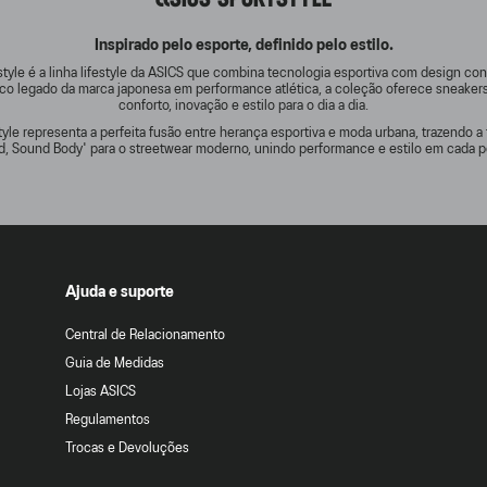
Inspirado pelo esporte, definido pelo estilo.
tyle é a linha lifestyle da ASICS que combina tecnologia esportiva com design c
rico legado da marca japonesa em performance atlética, a coleção oferece sneake
conforto, inovação e estilo para o dia a dia.
yle representa a perfeita fusão entre herança esportiva e moda urbana, trazendo a 
d, Sound Body' para o streetwear moderno, unindo performance e estilo em cada p
Ajuda e suporte
Central de Relacionamento
Guia de Medidas
Lojas ASICS
Regulamentos
Trocas e Devoluções