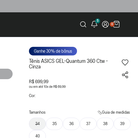
5
0
Ganhe 30% de bônus
Tênis ASICS GEL-Quantum 360 Ctw -
Cinza
R$ 699,99
ou
10
x
de
R$ 69,99
Cor:
Tamanhos
Guia de medidas
34
35
36
37
38
39
40