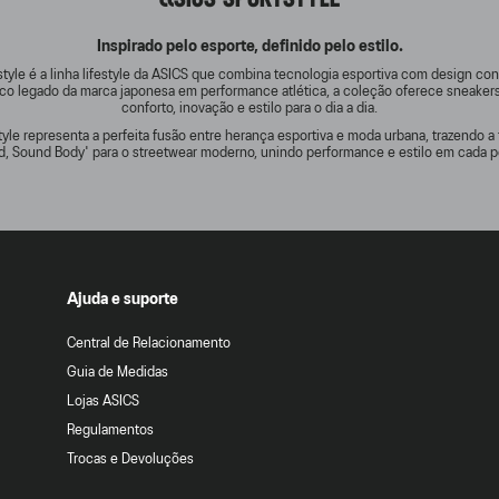
Inspirado pelo esporte, definido pelo estilo.
tyle é a linha lifestyle da ASICS que combina tecnologia esportiva com design c
rico legado da marca japonesa em performance atlética, a coleção oferece sneake
conforto, inovação e estilo para o dia a dia.
yle representa a perfeita fusão entre herança esportiva e moda urbana, trazendo a 
d, Sound Body' para o streetwear moderno, unindo performance e estilo em cada p
Ajuda e suporte
Central de Relacionamento
Guia de Medidas
Lojas ASICS
Regulamentos
Trocas e Devoluções