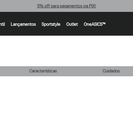
5% off para pagamentos via PIX!
ntil
Lançamentos
Sportstyle
Outlet
OneASICS™
Características
Cuidados