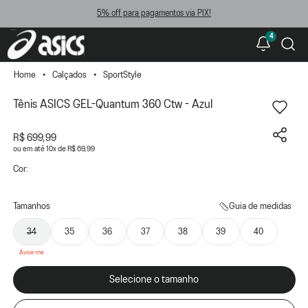
5% off para pagamentos via PIX!
4
Calçados
SportStyle
Tênis ASICS GEL-Quantum 360 Ctw - Azul
R$ 699,99
ou
10
x
de
R$ 69,99
Cor:
Tamanhos
Guia de medidas
34
35
36
37
38
39
40
Selecione o tamanho