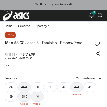
5% off para pagamentos via PIX!
5
Calçados
SportStyle
- 20%
Tênis ASICS Japan S - Feminino - Branco/Preto
R$ 319,99
R$ 399,99
ou
6
x
de
R$ 53,33
Cor:
Tamanhos
Guia de medidas
34
34.5
35
36
37
37.5
38
39
39.5
40