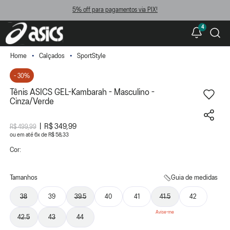
5% off para pagamentos via PIX!
4
Calçados
SportStyle
- 30%
Tênis ASICS GEL-Kambarah - Masculino -
Cinza/Verde
R$ 349,99
R$ 499,99
ou
6
x
de
R$ 58,33
Cor:
Tamanhos
Guia de medidas
38
39
39.5
40
41
41.5
42
42.5
43
44