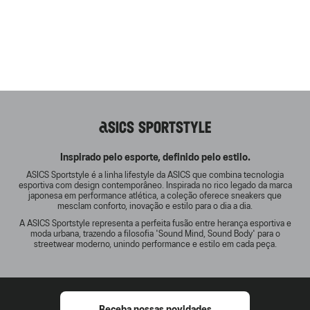
ASICS SPORTSTYLE
Inspirado pelo esporte, definido pelo estilo.
ASICS Sportstyle é a linha lifestyle da ASICS que combina tecnologia
esportiva com design contemporâneo. Inspirada no rico legado da marca
japonesa em performance atlética, a coleção oferece sneakers que
mesclam conforto, inovação e estilo para o dia a dia.
A ASICS Sportstyle representa a perfeita fusão entre herança esportiva e
moda urbana, trazendo a filosofia 'Sound Mind, Sound Body' para o
streetwear moderno, unindo performance e estilo em cada peça.
Receba nossas novidades