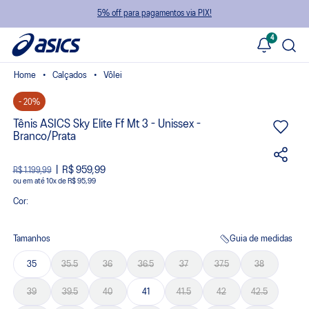
5% off para pagamentos via PIX!
4
Calçados
Vôlei
- 20%
Tênis ASICS Sky Elite Ff Mt 3 - Unissex -
Branco/Prata
R$ 959,99
R$ 1.199,99
ou
10
x
de
R$ 95,99
Cor:
Tamanhos
Guia de medidas
35
35.5
36
36.5
37
37.5
38
39
39.5
40
41
41.5
42
42.5