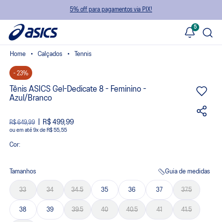
5% off para pagamentos via PIX!
5
Calçados
Tennis
- 23%
Tênis ASICS Gel-Dedicate 8 - Feminino -
Azul/Branco
R$ 499,99
R$ 649,99
ou
9
x
de
R$ 55,55
Cor:
Tamanhos
Guia de medidas
33
34
34.5
35
36
37
37.5
38
39
39.5
40
40.5
41
41.5