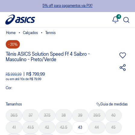
5% off para pagamentos via PIX!
4
Calçados
Tennis
- 20%
Tênis ASICS Solution Speed Ff 4 Saibro -
Masculino - Preto/Verde
R$ 799,99
R$ 999,99
ou
10
x
de
R$ 79,99
Cor:
Tamanhos
Guia de medidas
36.5
37
37.5
38
39
39.5
40
41
41.5
42
42.5
43
44
45