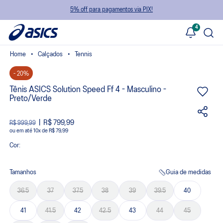
5% off para pagamentos via PIX!
4
Calçados
Tennis
- 20%
Tênis ASICS Solution Speed Ff 4 - Masculino -
Preto/Verde
R$ 799,99
R$ 999,99
ou
10
x
de
R$ 79,99
Cor:
Tamanhos
Guia de medidas
36.5
37
37.5
38
39
39.5
40
41
41.5
42
42.5
43
44
45