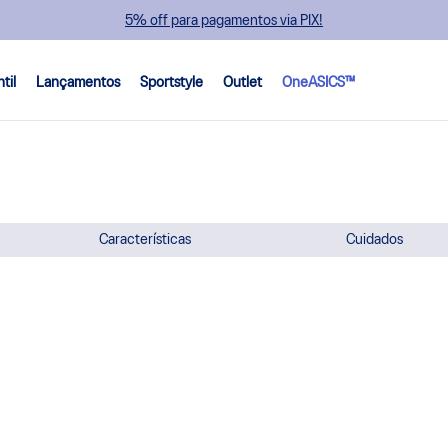
5% off para pagamentos via PIX!
ntil
Lançamentos
Sportstyle
Outlet
OneASICS™
Características
Cuidados