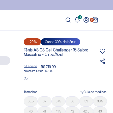
4
0
- 20%
Ganhe 30% de bônus
Tênis ASICS Gel-Challenger 15 Saibro -
Masculino - Cinza/Azul
R$ 719,99
R$ 899,99
ou
10
x
de
R$ 71,99
Cor:
Tamanhos
Guia de medidas
36.5
37
37.5
38
39
39.5
40
41
41.5
42
42.5
43