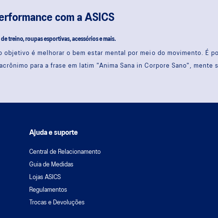
performance com a ASICS
s de treino, roupas esportivas, acessórios e mais.
 objetivo é melhorar o bem estar mental por meio do movimento. É 
acrônimo para a frase em latim "Anima Sana in Corpore Sano", mente 
Ajuda e suporte
Central de Relacionamento
Guia de Medidas
Lojas ASICS
Regulamentos
Trocas e Devoluções