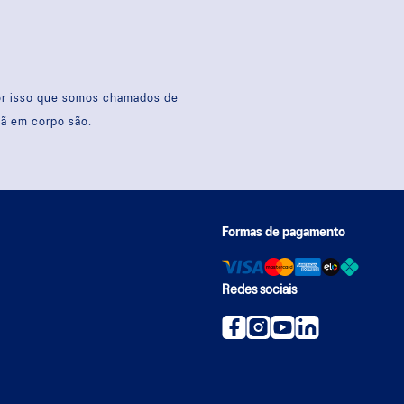
por isso que somos chamados de
sã em corpo são.
Formas de pagamento
Redes sociais