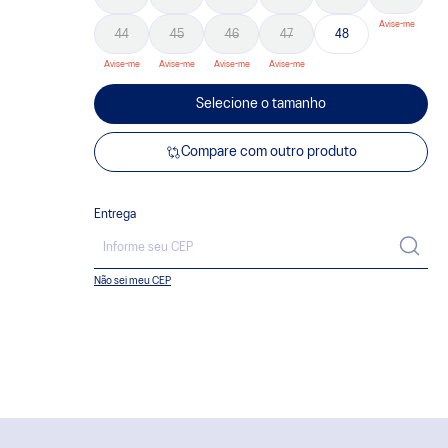
44
45
46
47
48
Selecione o tamanho
Compare com outro produto
Entrega
Não sei meu CEP