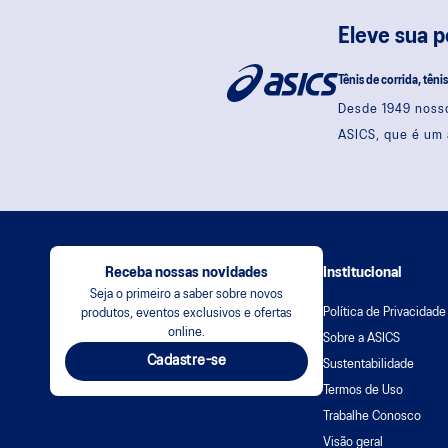
Eleve sua 
Tênis de corrida, têni
Desde 1949 nosso
ASICS, que é um 
Receba nossas novidades
Institucional
Seja o primeiro a saber sobre novos
Política de Privacidade
produtos, eventos exclusivos e ofertas
online.
Sobre a ASICS
Cadastre-se
Sustentabilidade
Termos de Uso
Trabalhe Conosco
Visão geral