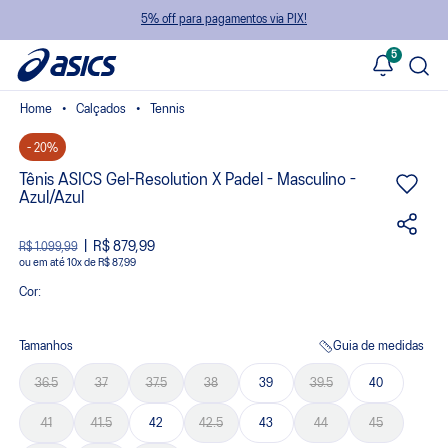
5% off para pagamentos via PIX!
5
Calçados
Tennis
- 20%
Tênis ASICS Gel-Resolution X Padel - Masculino -
Azul/Azul
R$ 879,99
R$ 1.099,99
ou
10
x
de
R$ 87,99
Cor:
Tamanhos
Guia de medidas
36.5
37
37.5
38
39
39.5
40
41
41.5
42
42.5
43
44
45