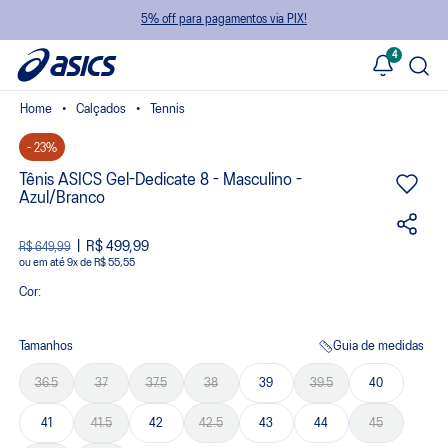
5% off para pagamentos via PIX!
4
Calçados
Tennis
- 23%
Tênis ASICS Gel-Dedicate 8 - Masculino -
Azul/Branco
R$ 499,99
R$ 649,99
ou
9
x
de
R$ 55,55
Cor:
Tamanhos
Guia de medidas
36.5
37
37.5
38
39
39.5
40
41
41.5
42
42.5
43
44
45