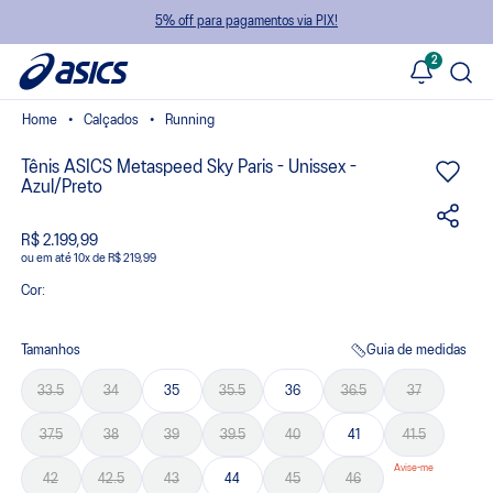
5% off para pagamentos via PIX!
2
Calçados
Running
Tênis ASICS Metaspeed Sky Paris - Unissex -
Azul/Preto
R$ 2.199,99
ou
10
x
de
R$ 219,99
Cor:
Tamanhos
Guia de medidas
33.5
34
35
35.5
36
36.5
37
37.5
38
39
39.5
40
41
41.5
42
42.5
43
44
45
46