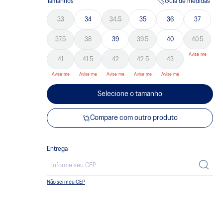
Tamanhos
Guia de medidas
33
34
34.5
35
36
37
37.5
38
39
39.5
40
40.5
41
41.5
42
42.5
43
Selecione o tamanho
Compare com outro produto
Entrega
Não sei meu CEP