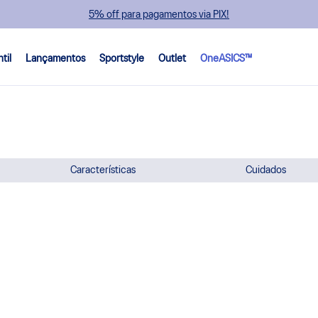
5% off para pagamentos via PIX!
ntil
Lançamentos
Sportstyle
Outlet
OneASICS™
Características
Cuidados