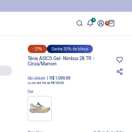
4
0
- 21%
Ganhe 30% de bônus
Tênis ASICS Gel- Nimbus 28 TR -
Cinza/Marrom
R$ 1.099,99
R$ 1.399,99
ou
10
x
de
R$ 109,99
Cor: